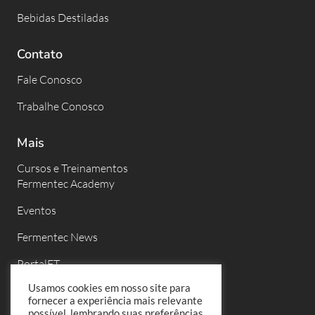
Bebidas Destiladas
Contato
Fale Conosco
Trabalhe Conosco
Mais
Cursos e Treinamentos
Fermentec Academy
Eventos
Fermentec News
PortalFT
Usamos cookies em nosso site para
Políticas de Privacidade
fornecer a experiência mais relevante
possível, lembrando suas preferências