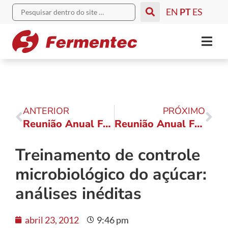
EN
PT
ES
ANTERIOR
PRÓXIMO
Reunião Anual Fermentec 2012: confira as novidades da agrícola
Reunião Anual Fermentec 2012: indústria e fermentação
Treinamento de controle
microbiológico do açúcar:
análises inéditas
abril 23, 2012
9:46 pm