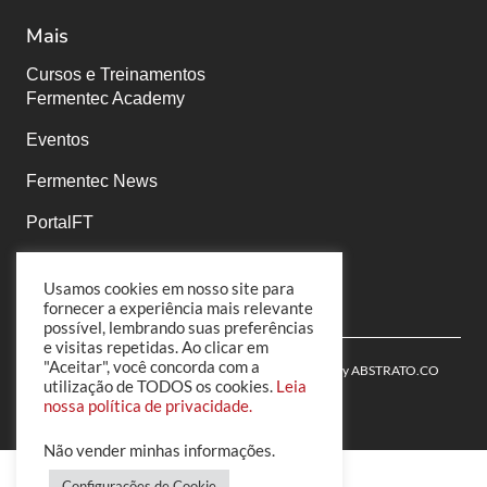
Mais
Cursos e Treinamentos
Fermentec Academy
Eventos
Fermentec News
PortalFT
Políticas de Privacidade
Usamos cookies em nosso site para
fornecer a experiência mais relevante
possível, lembrando suas preferências
e visitas repetidas. Ao clicar em
"Aceitar", você concorda com a
© 2022 Fermentec | All Rights Reserved | Powered by
ABSTRATO.CO
utilização de TODOS os cookies.
Leia
nossa política de privacidade.
Não vender minhas informações
.
Configurações de Cookie