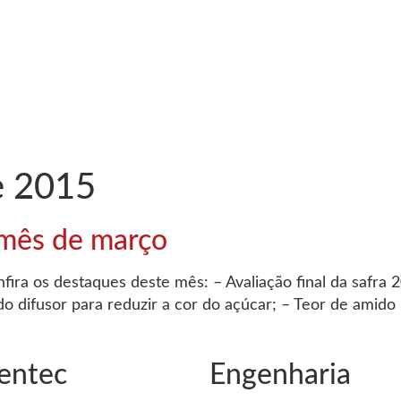
e 2015
 mês de março
onfira os destaques deste mês: – Avaliação final da safr
do difusor para reduzir a cor do açúcar; – Teor de amid
entec
Engenharia