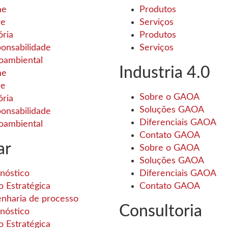
me
Produtos
re
Serviços
ória
Produtos
onsabilidade
Serviços
oambiental
Industria 4.0
me
re
Sobre o GAOA
ória
Soluções GAOA
onsabilidade
Diferenciais GAOA
oambiental
Contato GAOA
ar
Sobre o GAOA
Soluções GAOA
nóstico
Diferenciais GAOA
o Estratégica
Contato GAOA
nharia de processo
Consultoria
nóstico
o Estratégica