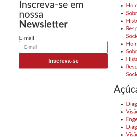
Inscreva-se em
Ho
nossa
Sob
Hist
Newsletter
Resp
Soci
E-mail
Ho
Sob
Hist
Inscreva-se
Resp
Soci
Açúc
Diag
Visã
Enge
Diag
Visã