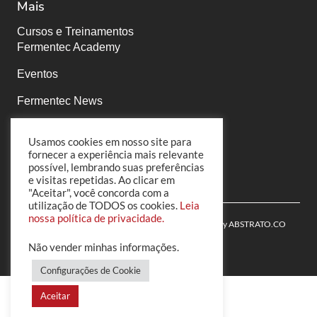
Mais
Cursos e Treinamentos
Fermentec Academy
Eventos
Fermentec News
PortalFT
Usamos cookies em nosso site para
fornecer a experiência mais relevante
Políticas de Privacidade
possível, lembrando suas preferências
e visitas repetidas. Ao clicar em
"Aceitar", você concorda com a
utilização de TODOS os cookies.
Leia
nossa política de privacidade.
© 2022 Fermentec | All Rights Reserved | Powered by
ABSTRATO.CO
Não vender minhas informações
.
Configurações de Cookie
Aceitar