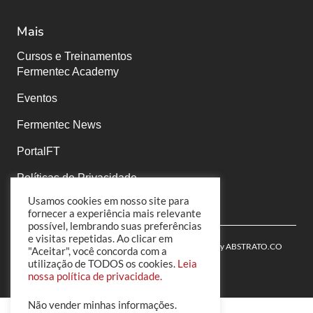
Mais
Cursos e Treinamentos
Fermentec Academy
Eventos
Fermentec News
PortalFT
Políticas de Privacidade
Usamos cookies em nosso site para
fornecer a experiência mais relevante
possível, lembrando suas preferências
e visitas repetidas. Ao clicar em
© 2022 Fermentec | All Rights Reserved | Powered by
ABSTRATO.CO
"Aceitar", você concorda com a
utilização de TODOS os cookies.
Leia
nossa política de privacidade.
Não vender minhas informações
.