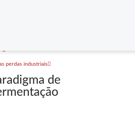
eguras e eficazes contra a
s perdas industriais
aradigma de
 fermentação