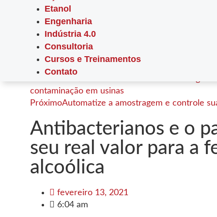
Etanol
Engenharia
Indústria 4.0
Consultoria
Cursos e Treinamentos
Contato
Anterior
Antimicrobianos naturais: tecnologias s
contaminação em usinas
Próximo
Automatize a amostragem e controle sua
Antibacterianos e o p
seu real valor para a
alcoólica
fevereiro 13, 2021
6:04 am