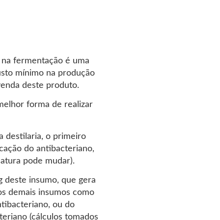
s na fermentação é uma
custo mínimo na produção
 venda deste produto.
elhor forma de realizar
 destilaria, o primeiro
cação do antibacteriano,
latura pode mudar).
g deste insumo, que gera
 os demais insumos como
tibacteriano, ou do
teriano (cálculos tomados