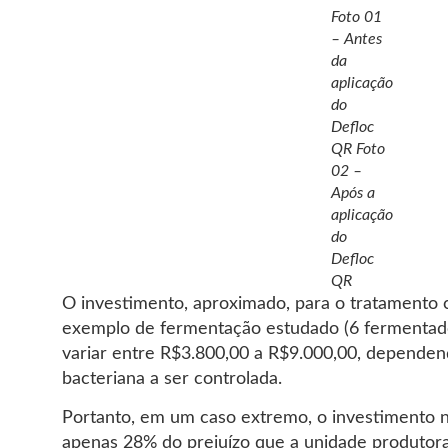
Foto 01
– Antes
da
aplicação
do
Defloc
QR Foto
02 –
Após a
aplicação
do
Defloc
QR
O investimento, aproximado, para o tratamento
exemplo de fermentação estudado (6 fermentad
variar entre R$3.800,00 a R$9.000,00, depende
bacteriana a ser controlada.
Portanto, em um caso extremo, o investimento 
apenas 28% do prejuízo que a unidade produtora