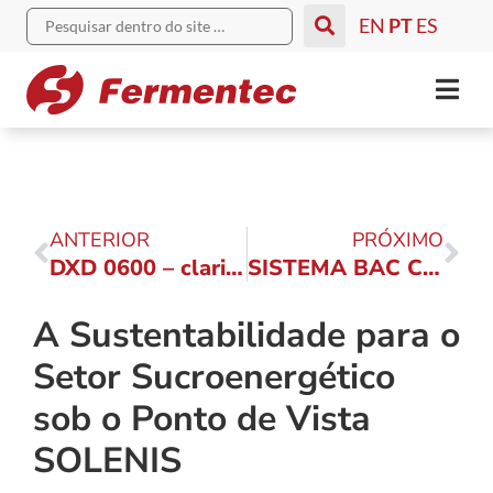
EN
PT
ES
ANTERIOR
PRÓXIMO
DXD 0600 – clarificante de caldo: substitui 100% o uso de ácido fosfórico
SISTEMA BAC CEN 20-14: Controle bacteriano na fermentação para redução de custos, acidentes e contaminação do solo
A Sustentabilidade para o
Setor Sucroenergético
sob o Ponto de Vista
SOLENIS