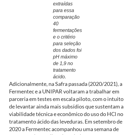
extraídas
para essa
comparação
40
fermentações
e o critério
para seleção
dos dados foi
pH máximo
de 1,9 no
tratamento
ácido.
Adicionalmente, na Safra passada (2020/2021), a
Fermentec e a UNIPAR voltaram a trabalhar em
parceria em testes em escala piloto, com o intuito
de levantar ainda mais subsídios que sustentam a
viabilidade técnica e econômico do uso do HCl no
tratamento ácido das leveduras. Em setembro de
2020 a Fermentec acompanhou uma semana de