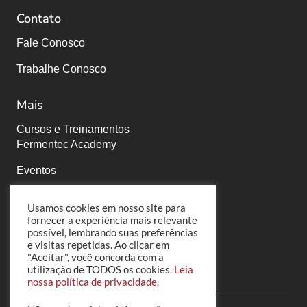
Contato
Fale Conosco
Trabalhe Conosco
Mais
Cursos e Treinamentos
Fermentec Academy
Eventos
Fermentec News
Usamos cookies em nosso site para
fornecer a experiência mais relevante
PortalFT
possível, lembrando suas preferências
e visitas repetidas. Ao clicar em
Políticas de Privacidade
"Aceitar", você concorda com a
utilização de TODOS os cookies.
Leia
nossa política de privacidade.