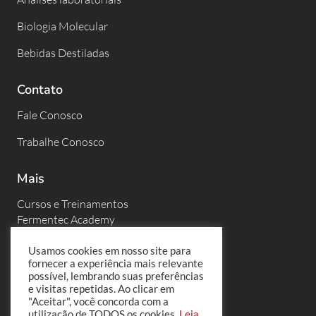
Biologia Molecular
Bebidas Destiladas
Contato
Fale Conosco
Trabalhe Conosco
Mais
Cursos e Treinamentos
Fermentec Academy
Eventos
Usamos cookies em nosso site para
fornecer a experiência mais relevante
Fermentec News
possível, lembrando suas preferências
e visitas repetidas. Ao clicar em
PortalFT
"Aceitar", você concorda com a
utilização de TODOS os cookies.
Leia