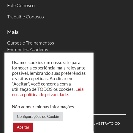
Fale Conosco
Trabalhe Conosco
Mais
Cursos e Treinamentos
Fermentec Academy
Eventos
Usamos cookies em nosso site para
fornecer a experiência mais relevante
Fermentec News
possível, lembrando suas preferências
e visitas repetidas. Ao clicar em
PortalFT
"Aceitar", você concorda com a
utilização de TODOS os cookies.
Leia
Políticas de Privacidade
nossa política de privacidade.
Não vender minhas informações
.
Configurações de Cookie
© 2022 Fermentec | All Rights Reserved | Powered by
ABSTRATO.CO
Aceitar