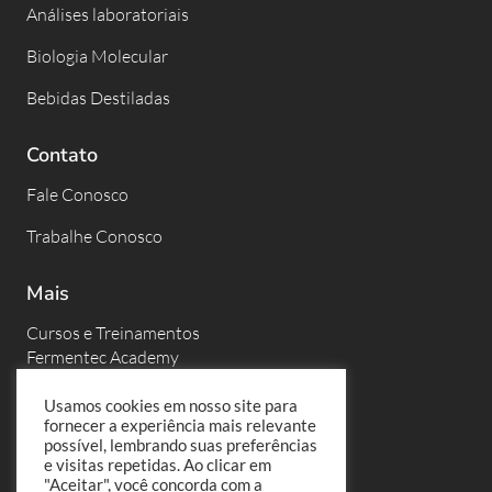
Análises laboratoriais
Biologia Molecular
Bebidas Destiladas
Contato
Fale Conosco
Trabalhe Conosco
Mais
Cursos e Treinamentos
Fermentec Academy
Eventos
Usamos cookies em nosso site para
fornecer a experiência mais relevante
Fermentec News
possível, lembrando suas preferências
e visitas repetidas. Ao clicar em
PortalFT
"Aceitar", você concorda com a