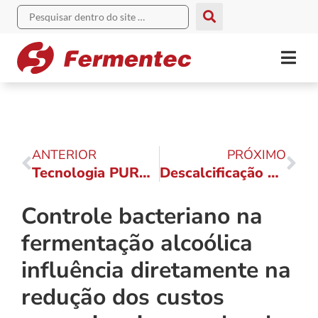
ANTERIOR
PRÓXIMO
Tecnologia PURATE™ da Nalco Water ajuda usina de cana de açúcar do Brasil a reduzir o consumo de ácido sulfúrico na produção de etanol*
Descalcificação de caldo de cana-de-açúcar pela tecnologia novasep applexion csf*
Controle bacteriano na
fermentação alcoólica
influência diretamente na
redução dos custos