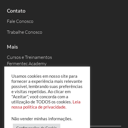
Contato
Fale Conosco
Trabalhe Conosco
Mais
Cursos e Treinamentos
Fermentec Academy
Eventos
Usamos cookies em nosso site para
fornecer a experiência mais relevante
Fermentec News
possível, lembrando suas preferências
e visitas repetidas. Ao clicar em
PortalFT
"Aceitar", você concorda com a
utilização de TODOS os cookies.
Leia
Políticas de Privacidade
nossa política de privacidade.
Não vender minhas informações
.