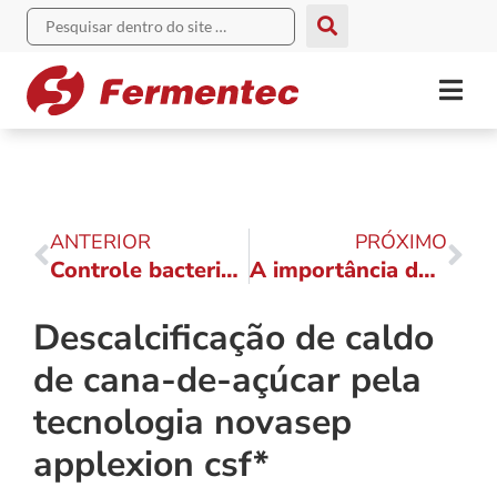
ANTERIOR
PRÓXIMO
Controle bacteriano na fermentação alcoólica influência diretamente na redução dos custos operacionais e perdas dos açucares*
A importância do monitoramento ambiental microbiológico nas usinas*
Descalcificação de caldo
de cana-de-açúcar pela
tecnologia novasep
applexion csf*