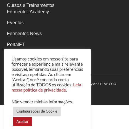
Cursos e Treinamentos
Fermentec Academy
Eventos
Fermentec News
PortalFT
Políticas de Privacidade
Usamos cookies em nosso site para
fornecer a experiência mais relevante
possível, lembrando suas preferências
e visitas repetidas. Ao clicar em
"Aceitar", você concorda com a
© 2022 Fermentec | All Rights Reserved | Powered by
ABSTRATO.CO
utilização de TODOS os cookies.
Leia
nossa política de privacidade.
Não vender minhas informações
.
Configurações de Cookie
Aceitar